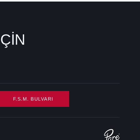
İÇİN
F.S.M. BULVARI