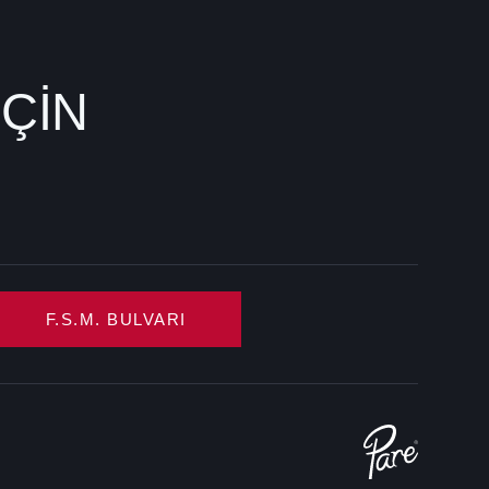
İÇİN
F.S.M. BULVARI